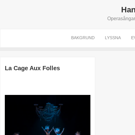
Han
Operasångare
BAKGRUND
LYSSNA
E
La Cage Aux Folles