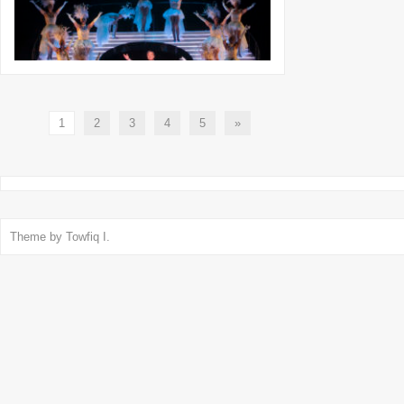
1
2
3
4
5
»
Theme by
Towfiq I.